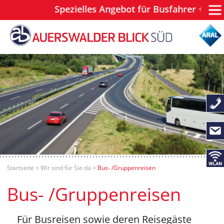
Spezielles Angebot für Busfahrer + Reisele
Startseite
>
Wir sind für Sie da
>
Bus- /Gruppenreisen
Bus- /Gruppenreisen
Für Busreisen sowie deren Reisegäste